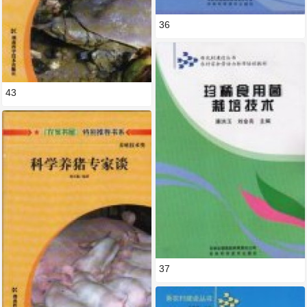
36
43
37