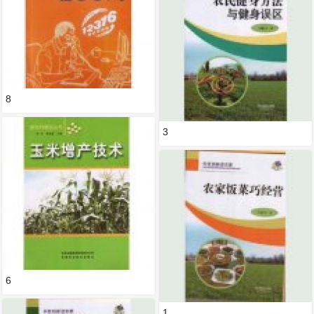
8
3
6
1