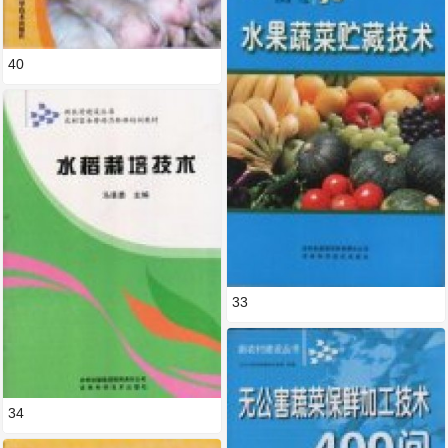
40
33
34