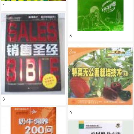
4
5
3
9